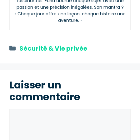
fascinantes. Farid aborde chaque sujet avec une
passion et une précision inégalées. Son mantra ?
« Chaque jour offre une leçon, chaque histoire une
aventure. »
Catégories
Sécurité & Vie privée
Laisser un
commentaire
Commentaire