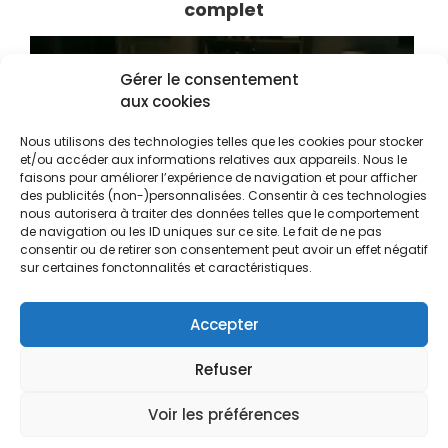
complet
Gérer le consentement
aux cookies
Nous utilisons des technologies telles que les cookies pour stocker
et/ou accéder aux informations relatives aux appareils. Nous le
faisons pour améliorer l’expérience de navigation et pour afficher
des publicités (non-)personnalisées. Consentir à ces technologies
nous autorisera à traiter des données telles que le comportement
de navigation ou les ID uniques sur ce site. Le fait de ne pas
consentir ou de retirer son consentement peut avoir un effet négatif
sur certaines fonctonnalités et caractéristiques.
Pourquoi les sites de streaming gratuits
changent-ils constamment d’adresse ?
Accepter
Refuser
© 2026 Dailyclic.com -
Politique de
Voir les préférences
confidentialité
|
Politique de cookies
|
Nous