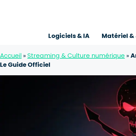
Aller
au
contenu
Logiciels & IA
Matériel &
Accueil
»
Streaming & Culture numérique
»
A
Le Guide Officiel