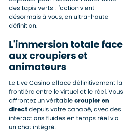
des tapis verts : l'action vient
désormais à vous, en ultra-haute
définition.
L'immersion totale face
aux croupiers et
animateurs
Le Live Casino efface définitivement la
frontière entre le virtuel et le réel. Vous
affrontez un véritable
croupier en
direct
depuis votre canapé, avec des
interactions fluides en temps réel via
un chat intégré.