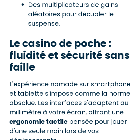
Des multiplicateurs de gains
aléatoires pour décupler le
suspense.
Le casino de poche :
fluidité et sécurité sans
faille
L'expérience nomade sur smartphone
et tablette s'impose comme la norme
absolue. Les interfaces s'adaptent au
millimètre à votre écran, offrant une
ergonomie tactile
pensée pour jouer
d'une seule main lors de vos