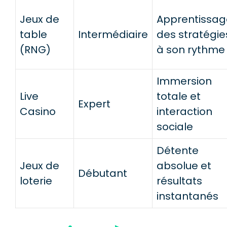
Jeux de
Apprentissag
table
Intermédiaire
des stratégie
(RNG)
à son rythme
Immersion
Live
totale et
Expert
Casino
interaction
sociale
Détente
Jeux de
absolue et
Débutant
loterie
résultats
instantanés