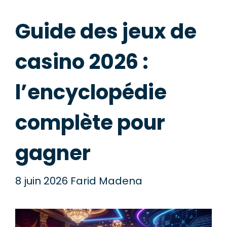
Guide des jeux de
casino 2026 :
l’encyclopédie
complète pour
gagner
8 juin 2026
Farid Madena