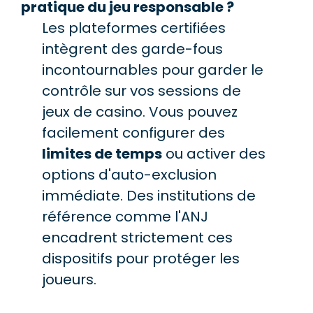
pratique du jeu responsable ?
Les plateformes certifiées
intègrent des garde-fous
incontournables pour garder le
contrôle sur vos sessions de
jeux de casino. Vous pouvez
facilement configurer des
limites de temps
ou activer des
options d'auto-exclusion
immédiate. Des institutions de
référence comme l'ANJ
encadrent strictement ces
dispositifs pour protéger les
joueurs.