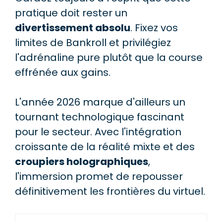
pratique doit rester un
divertissement absolu
. Fixez vos
limites de Bankroll et privilégiez
l'adrénaline pure plutôt que la course
effrénée aux gains.
L'année 2026 marque d'ailleurs un
tournant technologique fascinant
pour le secteur. Avec l'intégration
croissante de la réalité mixte et des
croupiers holographiques
,
l'immersion promet de repousser
définitivement les frontières du virtuel.