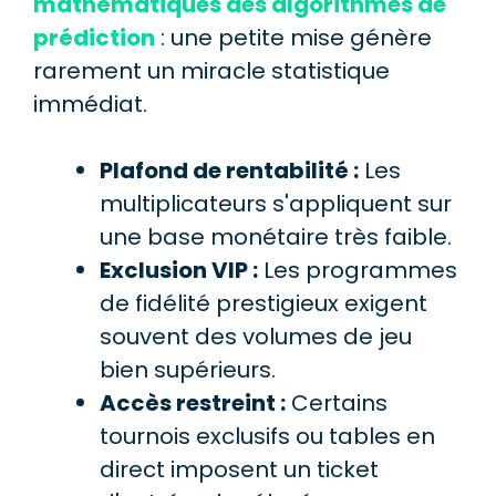
mathématiques des algorithmes de
prédiction
: une petite mise génère
rarement un miracle statistique
immédiat.
Plafond de rentabilité :
Les
multiplicateurs s'appliquent sur
une base monétaire très faible.
Exclusion VIP :
Les programmes
de fidélité prestigieux exigent
souvent des volumes de jeu
bien supérieurs.
Accès restreint :
Certains
tournois exclusifs ou tables en
direct imposent un ticket