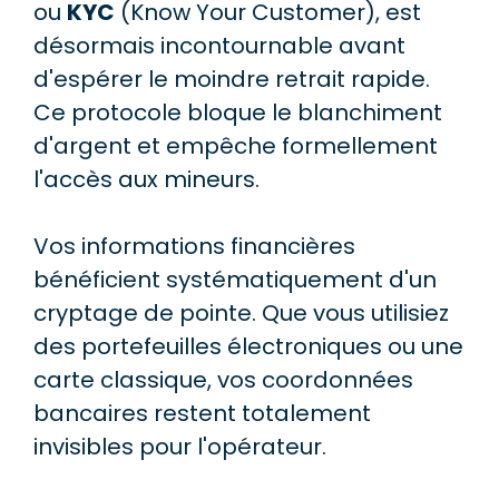
ou
KYC
(Know Your Customer), est
désormais incontournable avant
d'espérer le moindre retrait rapide.
Ce protocole bloque le blanchiment
d'argent et empêche formellement
l'accès aux mineurs.
Vos informations financières
bénéficient systématiquement d'un
cryptage de pointe. Que vous utilisiez
des portefeuilles électroniques ou une
carte classique, vos coordonnées
bancaires restent totalement
invisibles pour l'opérateur.