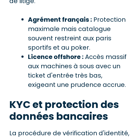
de litige.
Agrément français :
Protection
maximale mais catalogue
souvent restreint aux paris
sportifs et au poker.
Licence offshore :
Accès massif
aux machines à sous avec un
ticket d'entrée très bas,
exigeant une prudence accrue.
KYC et protection des
données bancaires
La procédure de vérification d'identité,