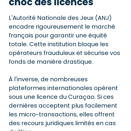
choc des licences
L'Autorité Nationale des Jeux (ANJ)
encadre rigoureusement le marché
français pour garantir une équité
totale. Cette institution bloque les
opérateurs frauduleux et sécurise vos
fonds de manière drastique.
À l'inverse, de nombreuses
plateformes internationales opèrent
sous une licence du Curaçao. Si ces
dernières acceptent plus facilement
les micro-transactions, elles offrent
des recours juridiques limités en cas