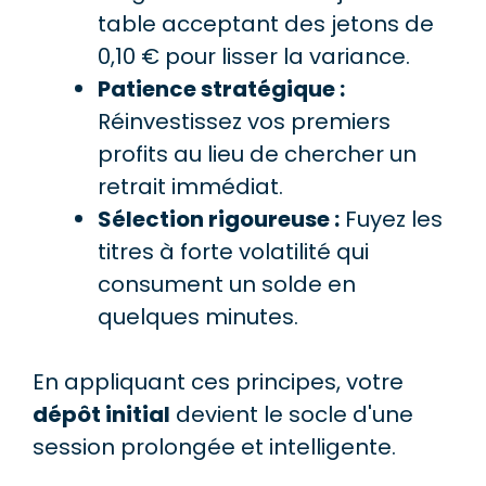
table acceptant des jetons de
0,10 € pour lisser la variance.
Patience stratégique :
Réinvestissez vos premiers
profits au lieu de chercher un
retrait immédiat.
Sélection rigoureuse :
Fuyez les
titres à forte volatilité qui
consument un solde en
quelques minutes.
En appliquant ces principes, votre
dépôt initial
devient le socle d'une
session prolongée et intelligente.