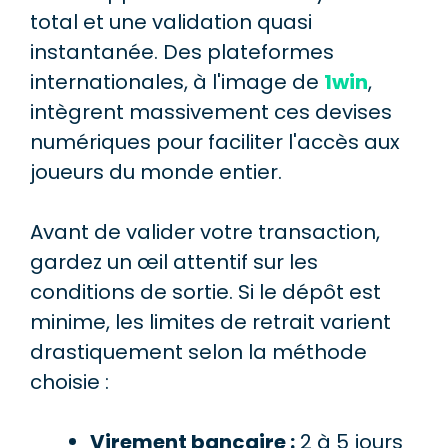
total et une validation quasi
instantanée. Des plateformes
internationales, à l'image de
1win
,
intègrent massivement ces devises
numériques pour faciliter l'accès aux
joueurs du monde entier.
Avant de valider votre transaction,
gardez un œil attentif sur les
conditions de sortie. Si le dépôt est
minime, les limites de retrait varient
drastiquement selon la méthode
choisie :
Virement bancaire :
2 à 5 jours