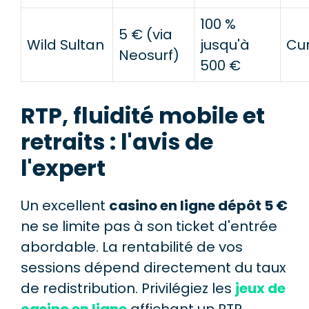
100 %
5 € (via
Wild Sultan
jusqu'à
Cu
Neosurf)
500 €
RTP, fluidité mobile et
retraits : l'avis de
l'expert
Un excellent
casino en ligne dépôt 5 €
ne se limite pas à son ticket d'entrée
abordable. La rentabilité de vos
sessions dépend directement du taux
de redistribution. Privilégiez les
jeux de
casino en ligne
affichant un RTP