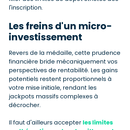
l'inscription.
Les freins d'un micro-
investissement
Revers de la médaille, cette prudence
financière bride mécaniquement vos
perspectives de rentabilité. Les gains
potentiels restent proportionnels à
votre mise initiale, rendant les
jackpots massifs complexes à
décrocher.
Il faut d'ailleurs accepter
les limites