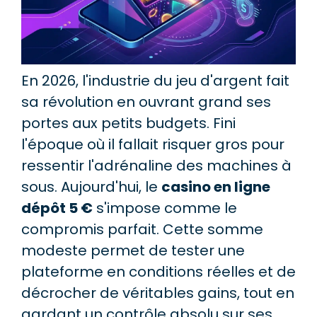
En 2026, l'industrie du jeu d'argent fait
sa révolution en ouvrant grand ses
portes aux petits budgets. Fini
l'époque où il fallait risquer gros pour
ressentir l'adrénaline des machines à
sous. Aujourd'hui, le
casino en ligne
dépôt 5 €
s'impose comme le
compromis parfait. Cette somme
modeste permet de tester une
plateforme en conditions réelles et de
décrocher de véritables gains, tout en
gardant un contrôle absolu sur ses