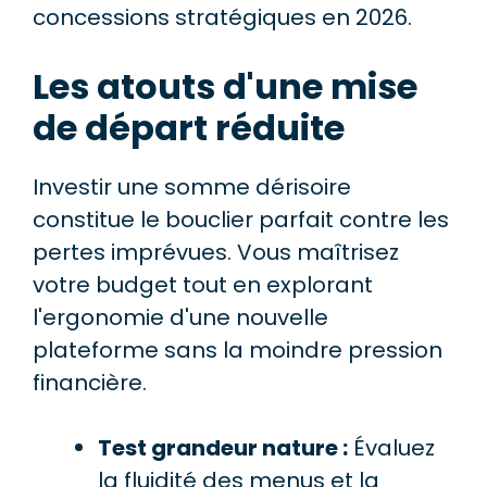
concessions stratégiques en 2026.
Les atouts d'une mise
de départ réduite
Investir une somme dérisoire
constitue le bouclier parfait contre les
pertes imprévues. Vous maîtrisez
votre budget tout en explorant
l'ergonomie d'une nouvelle
plateforme sans la moindre pression
financière.
Test grandeur nature :
Évaluez
la fluidité des menus et la