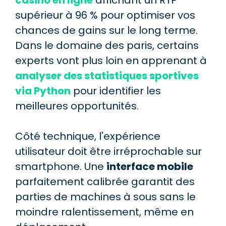
supérieur à 96 % pour optimiser vos
chances de gains sur le long terme.
Dans le domaine des paris, certains
experts vont plus loin en apprenant à
analyser des statistiques sportives
via Python
pour identifier les
meilleures opportunités.
Côté technique, l'expérience
utilisateur doit être irréprochable sur
smartphone. Une
interface mobile
parfaitement calibrée garantit des
parties de machines à sous sans le
moindre ralentissement, même en