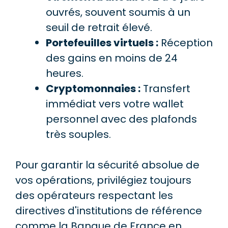
ouvrés, souvent soumis à un
seuil de retrait élevé.
Portefeuilles virtuels :
Réception
des gains en moins de 24
heures.
Cryptomonnaies :
Transfert
immédiat vers votre wallet
personnel avec des plafonds
très souples.
Pour garantir la sécurité absolue de
vos opérations, privilégiez toujours
des opérateurs respectant les
directives d'institutions de référence
comme la Banque de France en