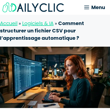
Aller
Menu
au
contenu
Accueil
»
Logiciels & IA
»
Comment
structurer un fichier CSV pour
l’apprentissage automatique ?