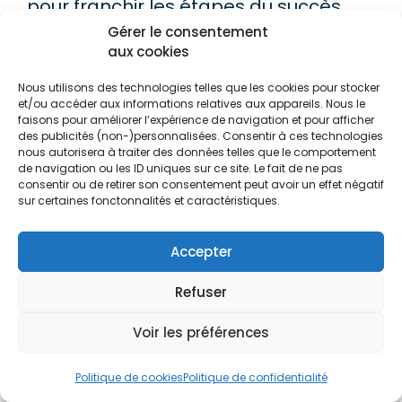
pour franchir les étapes du succès
digital sereinement.
Gérer le consentement
aux cookies
Vous rêvez de voir votre boutique en
Nous utilisons des technologies telles que les cookies pour stocker
et/ou accéder aux informations relatives aux appareils. Nous le
ligne remonter dans les classements,
faisons pour améliorer l’expérience de navigation et pour afficher
des publicités (non-)personnalisées. Consentir à ces technologies
cartonner auprès des acheteurs et
nous autorisera à traiter des données telles que le comportement
bâtir une marque qui dure ?
de navigation ou les ID uniques sur ce site. Le fait de ne pas
consentir ou de retirer son consentement peut avoir un effet négatif
N'attendez pas.
sur certaines fonctonnalités et caractéristiques.
Mettez l’expertise SEO e-commerce à
Accepter
votre service. C’est maintenant qu’il
Refuser
faut prendre l’avantage.
Voir les préférences
Politique de cookies
Politique de confidentialité