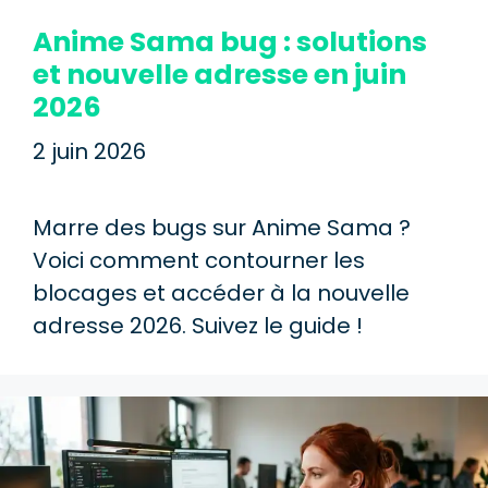
Anime Sama bug : solutions
et nouvelle adresse en juin
2026
2 juin 2026
Marre des bugs sur Anime Sama ?
Voici comment contourner les
blocages et accéder à la nouvelle
adresse 2026. Suivez le guide !