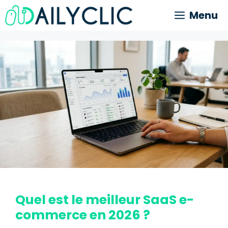
Aller
Menu
au
contenu
Quel est le meilleur SaaS e-
commerce en 2026 ?