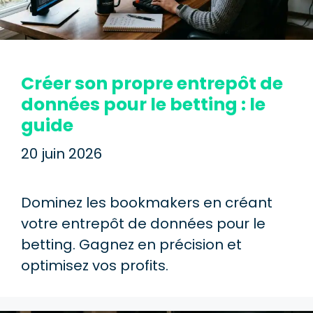
Créer son propre entrepôt de
données pour le betting : le
guide
20 juin 2026
Dominez les bookmakers en créant
votre entrepôt de données pour le
betting. Gagnez en précision et
optimisez vos profits.