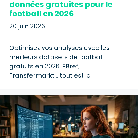
données gratuites pour le
football en 2026
20 juin 2026
Optimisez vos analyses avec les
meilleurs datasets de football
gratuits en 2026. FBref,
Transfermarkt… tout est ici !