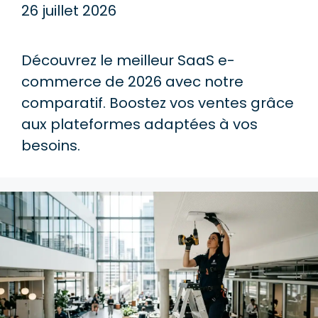
26 juillet 2026
Découvrez le meilleur SaaS e-
commerce de 2026 avec notre
comparatif. Boostez vos ventes grâce
aux plateformes adaptées à vos
besoins.