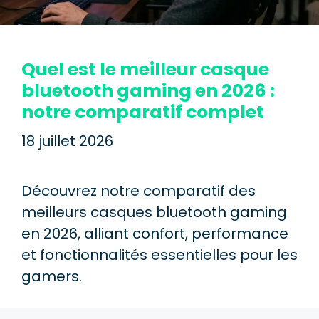
Quel est le meilleur casque
bluetooth gaming en 2026 :
notre comparatif complet
18 juillet 2026
Découvrez notre comparatif des
meilleurs casques bluetooth gaming
en 2026, alliant confort, performance
et fonctionnalités essentielles pour les
gamers.