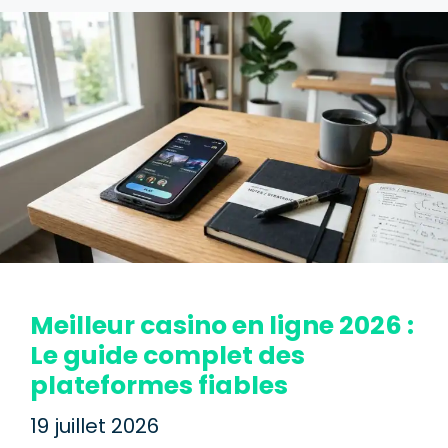
Meilleur casino en ligne 2026 :
Le guide complet des
plateformes fiables
19 juillet 2026