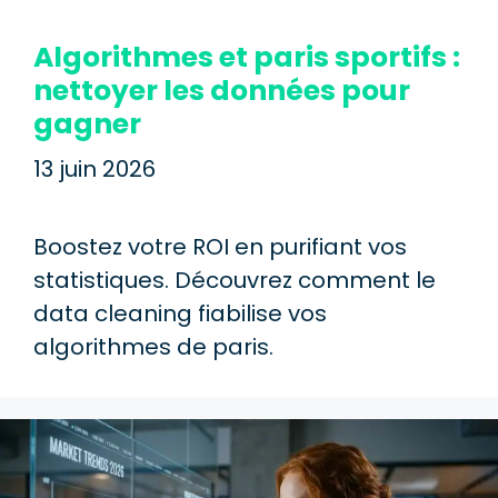
Algorithmes et paris sportifs :
nettoyer les données pour
gagner
13 juin 2026
Boostez votre ROI en purifiant vos
statistiques. Découvrez comment le
data cleaning fiabilise vos
algorithmes de paris.