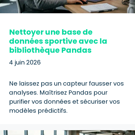
Nettoyer une base de
données sportive avec la
bibliothèque Pandas
4 juin 2026
Ne laissez pas un capteur fausser vos
analyses. Maîtrisez Pandas pour
purifier vos données et sécuriser vos
modèles prédictifs.