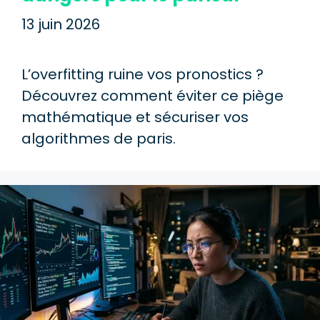
13 juin 2026
L’overfitting ruine vos pronostics ?
Découvrez comment éviter ce piège
mathématique et sécuriser vos
algorithmes de paris.